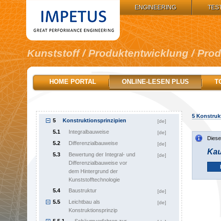
IMPETUS GROUP:
ENGINEERING
TES
Kunststoff / Produktentwicklung / Pro
1
Inhalt
[de]
HOME PORTAL
ONLINE-LESEN PLUS
T
2
Wegweiser
[de]
3
Produktplanungsphase
[de]
4
Konzeptphase eines Produkts
[de]
5
Konstrukt
5
Konstruktionsprinzipien
[de]
5.1
Integralbauweise
[de]
Diese
5.2
Differenzialbauweise
[de]
Kau
5.3
Bewertung der Integral- und
[de]
Differenzialbauweise vor
dem Hintergrund der
Kunststofftechnologie
5.4
Baustruktur
[de]
5.5
Leichtbau als
[de]
Konstruktionsprinzip