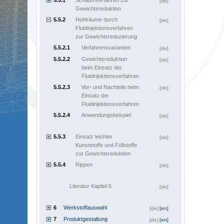
5.5.1
Schäumverfahren zur
[de]
Gewichtsreduktion
5.5.2
Hohlräume durch
[de]
Fluidinjektionsverfahren
zur Gewichtsreduzierung
5.5.2.1
Verfahrensvarianten
[de]
5.5.2.2
Gewichtsreduktion
[de]
beim Einsatz der
Fluidinjektionsverfahren
5.5.2.3
Vor- und Nachteile beim
[de]
Einsatz der
Fluidinjektionsverfahren
5.5.2.4
Anwendungsbeispiel
[de]
5.5.3
Einsatz leichter
[de]
Kunststoffe und Füllstoffe
zur Gewichtsreduktion
5.5.4
Rippen
[de]
Literatur Kapitel 5
[de]
6
Werkstoffauswahl
[de]
[en]
7
Produktgestaltung
[de]
[en]