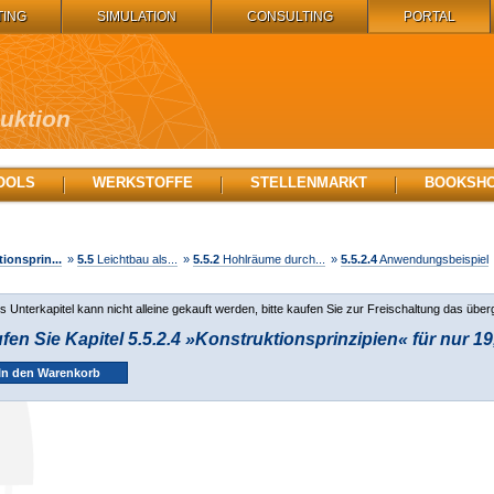
TING
SIMULATION
CONSULTING
PORTAL
duktion
OOLS
WERKSTOFFE
STELLENMARKT
BOOKSH
ionsprin...
»
5.5
Leichtbau als...
»
5.5.2
Hohlräume durch...
»
5.5.2.4
Anwendungsbeispiel
s Unterkapitel kann nicht alleine gekauft werden, bitte kaufen Sie zur Freischaltung das über
fen Sie Kapitel 5.5.2.4 »Konstruktionsprinzipien« für nur 19