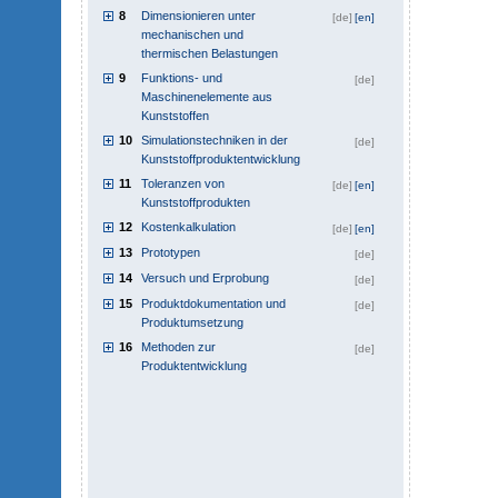
8
Dimensionieren unter
[de]
[en]
mechanischen und
thermischen Belastungen
9
Funktions- und
[de]
Maschinenelemente aus
Kunststoffen
10
Simulationstechniken in der
[de]
Kunststoffproduktentwicklung
11
Toleranzen von
[de]
[en]
Kunststoffprodukten
12
Kostenkalkulation
[de]
[en]
13
Prototypen
[de]
14
Versuch und Erprobung
[de]
15
Produktdokumentation und
[de]
Produktumsetzung
16
Methoden zur
[de]
Produktentwicklung