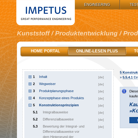
IMPETUS GROUP:
ENGINEERING
TES
Kunststoff / Produktentwicklung / Pro
HOME PORTAL
ONLINE-LESEN PLUS
T
5
Konstrukt
1
Inhalt
[de]
»
5.5.4.1
Ein
2
Wegweiser
[de]
3
Produktplanungsphase
Diese
[de]
kaufe
4
Konzeptphase eines Produkts
[de]
Kau
5
Konstruktionsprinzipien
[de]
»Ko
5.1
Integralbauweise
[de]
5.2
Differenzialbauweise
[de]
5.3
Bewertung der Integral- und
[de]
Differenzialbauweise vor
dem Hintergrund der