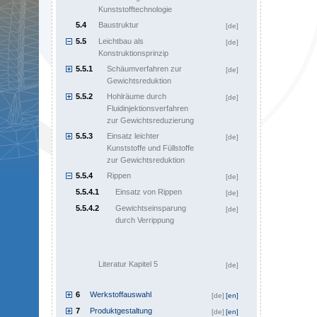
Kunststofftechnologie
5.4
Baustruktur
[de]
5.5
Leichtbau als
[de]
Konstruktionsprinzip
5.5.1
Schäumverfahren zur
[de]
Gewichtsreduktion
5.5.2
Hohlräume durch
[de]
Fluidinjektionsverfahren
zur Gewichtsreduzierung
5.5.3
Einsatz leichter
[de]
Kunststoffe und Füllstoffe
zur Gewichtsreduktion
5.5.4
Rippen
[de]
5.5.4.1
Einsatz von Rippen
[de]
5.5.4.2
Gewichtseinsparung
[de]
durch Verrippung
Literatur Kapitel 5
[de]
6
Werkstoffauswahl
[de]
[en]
7
Produktgestaltung
[de]
[en]