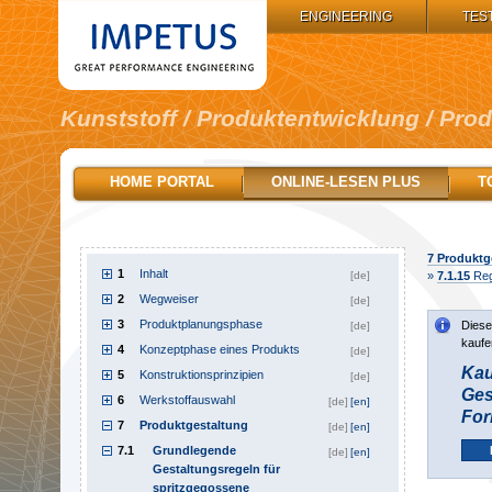
IMPETUS GROUP:
ENGINEERING
TES
Kunststoff / Produktentwicklung / Pro
HOME PORTAL
ONLINE-LESEN PLUS
T
7
Produktg
1
Inhalt
[de]
»
7.1.15
Reg
2
Wegweiser
[de]
3
Produktplanungsphase
Diese
[de]
kaufe
4
Konzeptphase eines Produkts
[de]
Kau
5
Konstruktionsprinzipien
[de]
Ges
6
Werkstoffauswahl
[de]
[en]
For
7
Produktgestaltung
[de]
[en]
7.1
Grundlegende
[de]
[en]
Gestaltungsregeln für
spritzgegossene