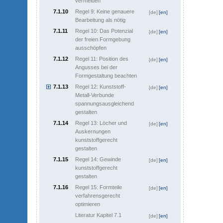
vermeiden
7.1.10
Regel 9: Keine genauere
[de]
[en]
Bearbeitung als nötig
7.1.11
Regel 10: Das Potenzial
[de]
[en]
der freien Formgebung
ausschöpfen
7.1.12
Regel 11: Position des
[de]
[en]
Angusses bei der
Formgestaltung beachten
7.1.13
Regel 12: Kunststoff-
[de]
[en]
Metall-Verbunde
spannungsausgleichend
gestalten
7.1.14
Regel 13: Löcher und
[de]
[en]
Auskernungen
kunststoffgerecht
gestalten
7.1.15
Regel 14: Gewinde
[de]
[en]
kunststoffgerecht
gestalten
7.1.16
Regel 15: Formteile
[de]
[en]
verfahrensgerecht
optimieren
Literatur Kapitel 7.1
[de]
[en]