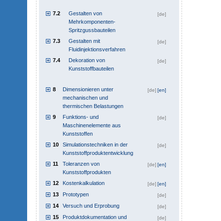
7.2
Gestalten von
[de]
Mehrkomponenten-
Spritzgussbauteilen
7.3
Gestalten mit
[de]
Fluidinjektionsverfahren
7.4
Dekoration von
[de]
Kunststoffbauteilen
8
Dimensionieren unter
[de]
[en]
mechanischen und
thermischen Belastungen
9
Funktions- und
[de]
Maschinenelemente aus
Kunststoffen
10
Simulationstechniken in der
[de]
Kunststoffproduktentwicklung
11
Toleranzen von
[de]
[en]
Kunststoffprodukten
12
Kostenkalkulation
[de]
[en]
13
Prototypen
[de]
14
Versuch und Erprobung
[de]
15
Produktdokumentation und
[de]