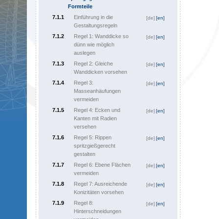
Formteile
7.1.1
Einführung in die
[de]
[en]
Gestaltungsregeln
7.1.2
Regel 1: Wanddicke so
[de]
[en]
dünn wie möglich
auslegen
7.1.3
Regel 2: Gleiche
[de]
[en]
Wanddicken vorsehen
7.1.4
Regel 3:
[de]
[en]
Masseanhäufungen
vermeiden
7.1.5
Regel 4: Ecken und
[de]
[en]
Kanten mit Radien
versehen
7.1.6
Regel 5: Rippen
[de]
[en]
spritzgießgerecht
gestalten
7.1.7
Regel 6: Ebene Flächen
[de]
[en]
vermeiden
7.1.8
Regel 7: Ausreichende
[de]
[en]
Konizitäten vorsehen
7.1.9
Regel 8:
[de]
[en]
Hinterschneidungen