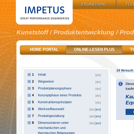
IMPETUS GROUP:
ENGINEERING
TES
Kunststoff / Produktentwicklung / Pro
HOME PORTAL
ONLINE-LESEN PLUS
T
14
Versuch 
1
Inhalt
[de]
2
Wegweiser
[de]
Diese
3
Produktplanungsphase
kaufe
[de]
4
Konzeptphase eines Produkts
[de]
Kau
5
Konstruktionsprinzipien
Erp
[de]
6
Werkstoffauswahl
[de]
[en]
7
Produktgestaltung
[de]
[en]
8
Dimensionieren unter
[de]
[en]
mechanischen und
thermischen Belastungen