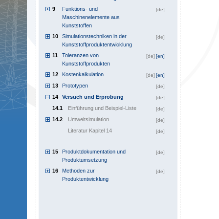
9
Funktions- und
[de]
Maschinenelemente aus
Kunststoffen
10
Simulationstechniken in der
[de]
Kunststoffproduktentwicklung
11
Toleranzen von
[de]
[en]
Kunststoffprodukten
12
Kostenkalkulation
[de]
[en]
13
Prototypen
[de]
14
Versuch und Erprobung
[de]
14.1
Einführung und Beispiel-Liste
[de]
14.2
Umweltsimulation
[de]
Literatur Kapitel 14
[de]
15
Produktdokumentation und
[de]
Produktumsetzung
16
Methoden zur
[de]
Produktentwicklung