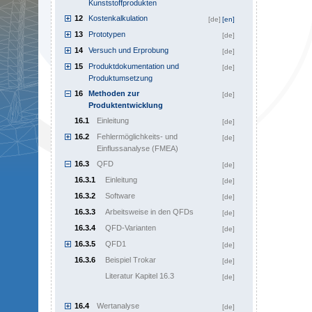
Kunststoffprodukten
12
Kostenkalkulation
[de]
[en]
13
Prototypen
[de]
14
Versuch und Erprobung
[de]
15
Produktdokumentation und
[de]
Produktumsetzung
16
Methoden zur
[de]
Produktentwicklung
16.1
Einleitung
[de]
16.2
Fehlermöglichkeits- und
[de]
Einflussanalyse (FMEA)
16.3
QFD
[de]
16.3.1
Einleitung
[de]
16.3.2
Software
[de]
16.3.3
Arbeitsweise in den QFDs
[de]
16.3.4
QFD-Varianten
[de]
16.3.5
QFD1
[de]
16.3.6
Beispiel Trokar
[de]
Literatur Kapitel 16.3
[de]
16.4
Wertanalyse
[de]