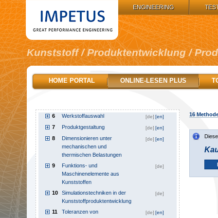
IMPETUS GROUP:
ENGINEERING
TES
Kunststoff / Produktentwicklung / Pro
1
Inhalt
[de]
2
Wegweiser
[de]
HOME PORTAL
ONLINE-LESEN PLUS
T
3
Produktplanungsphase
[de]
4
Konzeptphase eines Produkts
[de]
5
Konstruktionsprinzipien
[de]
16
Methoden
6
Werkstoffauswahl
[de]
[en]
7
Produktgestaltung
[de]
[en]
Diese
8
Dimensionieren unter
[de]
[en]
mechanischen und
Kau
thermischen Belastungen
9
Funktions- und
[de]
Maschinenelemente aus
Kunststoffen
10
Simulationstechniken in der
[de]
Kunststoffproduktentwicklung
11
Toleranzen von
[de]
[en]