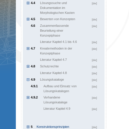
4.4
Lösungssuche und
[de]
Dokumentation im
Morphologischen Kasten
4.5
Bewerten von Konzepten
[de]
4.6
Zusammenfassende
[de]
Beurteilung einer
Konzeptphase
Literatur Kapitel 4.1 bis 4.6
[de]
4.7
Kreativmethoden in der
[de]
Konzeptphase
Literatur Kapitel 4.7
[de]
4.8
Schutzrechte
[de]
Literatur Kapitel 4.8
[de]
4.9
Lösungskataloge
[de]
4.9.1
Aufbau und Einsatz von
[de]
Lösungskatalogen
4.9.2
Vorhandene
[de]
Lösungskataloge
Literatur Kapitel 4.9
[de]
5
Konstruktionsprinzipien
[de]