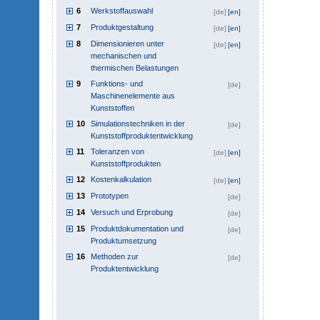
6
Werkstoffauswahl
[de]
[en]
7
Produktgestaltung
[de]
[en]
8
Dimensionieren unter
[de]
[en]
mechanischen und
thermischen Belastungen
9
Funktions- und
[de]
Maschinenelemente aus
Kunststoffen
10
Simulationstechniken in der
[de]
Kunststoffproduktentwicklung
11
Toleranzen von
[de]
[en]
Kunststoffprodukten
12
Kostenkalkulation
[de]
[en]
13
Prototypen
[de]
14
Versuch und Erprobung
[de]
15
Produktdokumentation und
[de]
Produktumsetzung
16
Methoden zur
[de]
Produktentwicklung