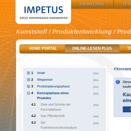
IMPETUS GROUP:
ENGINEERING
TES
Kunststoff / Produktentwicklung / Pro
HOME PORTAL
ONLINE-LESEN PLUS
T
4
Konzeptp
1
Inhalt
[de]
2
Wegweiser
[de]
Diese
3
Produktplanungsphase
kaufe
[de]
4
Konzeptphase eines
[de]
Kau
Produkts
ein
4.1
Ziele und Schritte der
[de]
Konzeptphase
4.2
Das Pflichtenheft
[de]
4.3
Die
[de]
Funktionsstrukturanalyse