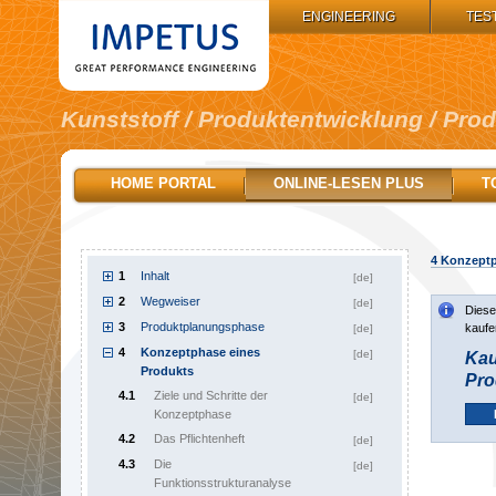
IMPETUS GROUP:
ENGINEERING
TES
Kunststoff / Produktentwicklung / Pro
HOME PORTAL
ONLINE-LESEN PLUS
T
4
Konzeptp
1
Inhalt
[de]
2
Wegweiser
[de]
Diese
3
Produktplanungsphase
kaufe
[de]
4
Konzeptphase eines
[de]
Kau
Produkts
Pro
4.1
Ziele und Schritte der
[de]
Konzeptphase
4.2
Das Pflichtenheft
[de]
4.3
Die
[de]
Funktionsstrukturanalyse