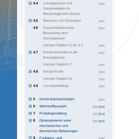
4.4
Lösungssuche und
[de]
Dokumentation im
Morphologischen Kasten
4.5
Bewerten von Konzepten
[de]
4.6
Zusammenfassende
[de]
Beurteilung einer
Konzeptphase
Literatur Kapitel 4.1 bis 4.6
[de]
4.7
Kreativmethoden in der
[de]
Konzeptphase
Literatur Kapitel 4.7
[de]
4.8
Schutzrechte
[de]
Literatur Kapitel 4.8
[de]
4.9
Lösungskataloge
[de]
5
Konstruktionsprinzipien
[de]
6
Werkstoffauswahl
[de]
[en]
7
Produktgestaltung
[de]
[en]
8
Dimensionieren unter
[de]
[en]
mechanischen und
thermischen Belastungen
9
Funktions- und
[de]