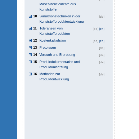
Maschinenelemente aus
Kunststoffen
10
Simulationstechniken in der
[de]
Kunststoffproduktentwicklung
11
Toleranzen von
[de]
[en]
Kunststoffprodukten
12
Kostenkalkulation
[de]
[en]
13
Prototypen
[de]
14
Versuch und Erprobung
[de]
15
Produktdokumentation und
[de]
Produktumsetzung
16
Methoden zur
[de]
Produktentwicklung