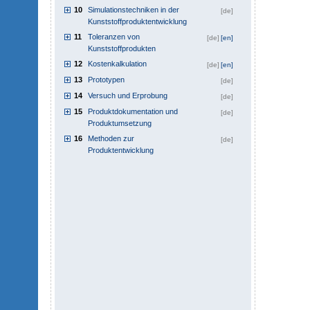
10
Simulationstechniken in der
[de]
Kunststoffproduktentwicklung
11
Toleranzen von
[de]
[en]
Kunststoffprodukten
12
Kostenkalkulation
[de]
[en]
13
Prototypen
[de]
14
Versuch und Erprobung
[de]
15
Produktdokumentation und
[de]
Produktumsetzung
16
Methoden zur
[de]
Produktentwicklung