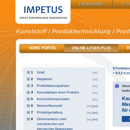
IMPETUS GROUP:
ENGINEERING
TES
Kunststoff / Produktentwicklung / Pro
HOME PORTAL
ONLINE-LESEN PLUS
T
9
Funktions
1
Inhalt
[de]
»
9.4.3
Kunst
2
Wegweiser
[de]
3
Produktplanungsphase
Diese
[de]
kaufe
4
Konzeptphase eines Produkts
[de]
Kau
5
Konstruktionsprinzipien
[de]
Mas
6
Werkstoffauswahl
[de]
[en]
für
7
Produktgestaltung
[de]
[en]
8
Dimensionieren unter
[de]
[en]
mechanischen und
thermischen Belastungen