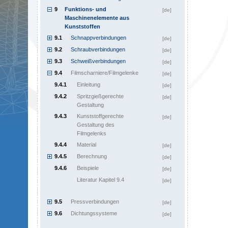
9
Funktions- und
[de]
Maschinenelemente aus
Kunststoffen
9.1
Schnappverbindungen
[de]
9.2
Schraubverbindungen
[de]
9.3
Schweißverbindungen
[de]
9.4
Filmscharniere/Filmgelenke
[de]
9.4.1
Einleitung
[de]
9.4.2
Spritzgießgerechte
[de]
Gestaltung
9.4.3
Kunststoffgerechte
[de]
Gestaltung des
Filmgelenks
9.4.4
Material
[de]
9.4.5
Berechnung
[de]
9.4.6
Beispiele
[de]
Literatur Kapitel 9.4
[de]
9.5
Pressverbindungen
[de]
9.6
Dichtungssysteme
[de]