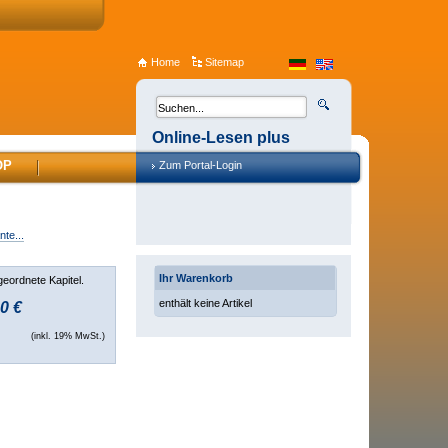
Home
Sitemap
Online-Lesen plus
OP
Zum Portal-Login
te...
Ihr Warenkorb
geordnete Kapitel.
enthält keine Artikel
0 €
(inkl. 19% MwSt.)