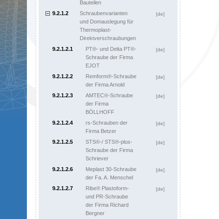
Bauteilen
9.2.1.2
Schraubenvarianten
[de]
und Domauslegung für
Thermoplast-
Direktverschraubungen
9.2.1.2.1
PT®- und Delta PT®-
[de]
Schraube der Firma
EJOT
9.2.1.2.2
Remform®-Schraube
[de]
der Firma Arnold
9.2.1.2.3
AMTEC®-Schraube
[de]
der Firma
BÖLLHOFF
9.2.1.2.4
rs-Schrauben der
[de]
Firma Betzer
9.2.1.2.5
STS®-/ STS®-plus-
[de]
Schraube der Firma
Schriever
9.2.1.2.6
Meplast 30-Schraube
[de]
der Fa. A. Menschel
9.2.1.2.7
Ribe® Plastoform-
[de]
und PR-Schraube
der Firma Richard
Bergner