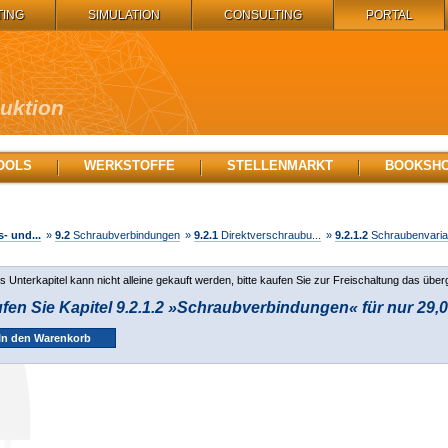
TING
SIMULATION
CONSULTING
PORTAL
duktion
OOLS
WERKSTOFFE
STELLENMARKT
BOOKSH
- und...
»
9.2
Schraubverbindungen
»
9.2.1
Direktverschraubu...
»
9.2.1.2
Schraubenvarian
s Unterkapitel kann nicht alleine gekauft werden, bitte kaufen Sie zur Freischaltung das über
fen Sie Kapitel 9.2.1.2 »Schraubverbindungen« für nur 29,0