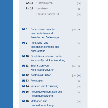
7.4.13
Galvanisieren
[de]
7.4.14
Lackieren
[de]
Literatur Kapitel 7.4
[de]
8
Dimensionieren unter
[de]
[en]
mechanischen und
thermischen Belastungen
9
Funktions- und
[de]
Maschinenelemente aus
Kunststoffen
10
Simulationstechniken in der
[de]
Kunststoffproduktentwicklung
11
Toleranzen von
[de]
[en]
Kunststoffprodukten
12
Kostenkalkulation
[de]
[en]
13
Prototypen
[de]
14
Versuch und Erprobung
[de]
15
Produktdokumentation und
[de]
Produktumsetzung
16
Methoden zur
[de]
Produktentwicklung