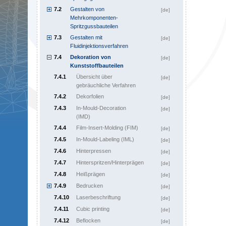
7.2
Gestalten von
[de]
Mehrkomponenten-
Spritzgussbauteilen
7.3
Gestalten mit
[de]
Fluidinjektionsverfahren
7.4
Dekoration von
[de]
Kunststoffbauteilen
7.4.1
Übersicht über
[de]
gebräuchliche Verfahren
7.4.2
Dekorfolien
[de]
7.4.3
In-Mould-Decoration
[de]
(IMD)
7.4.4
Film-Insert-Molding (FIM)
[de]
7.4.5
In-Mould-Labeling (IML)
[de]
7.4.6
Hinterpressen
[de]
7.4.7
Hinterspritzen/Hinterprägen
[de]
7.4.8
Heißprägen
[de]
7.4.9
Bedrucken
[de]
7.4.10
Laserbeschriftung
[de]
7.4.11
Cubic printing
[de]
7.4.12
Beflocken
[de]