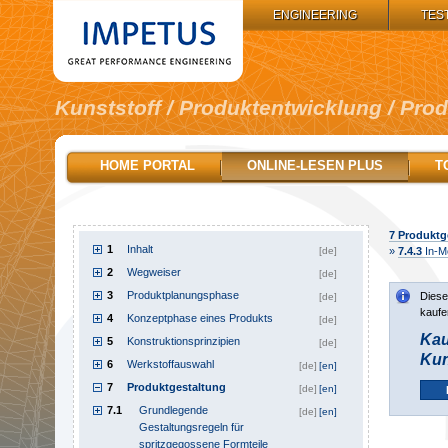
IMPETUS GROUP:
ENGINEERING
TES
Kunststoff / Produktentwicklung / Pro
HOME PORTAL
ONLINE-LESEN PLUS
T
7
Produktg
1
Inhalt
[de]
»
7.4.3
In-Mo
2
Wegweiser
[de]
3
Produktplanungsphase
Diese
[de]
kaufe
4
Konzeptphase eines Produkts
[de]
Kau
5
Konstruktionsprinzipien
[de]
Kun
6
Werkstoffauswahl
[de]
[en]
7
Produktgestaltung
[de]
[en]
7.1
Grundlegende
[de]
[en]
Gestaltungsregeln für
spritzgegossene Formteile