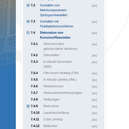
7.2
Gestalten von
[de]
Mehrkomponenten-
Spritzgussbauteilen
7.3
Gestalten mit
[de]
Fluidinjektionsverfahren
7.4
Dekoration von
[de]
Kunststoffbauteilen
7.4.1
Übersicht über
[de]
gebräuchliche Verfahren
7.4.2
Dekorfolien
[de]
7.4.3
In-Mould-Decoration
[de]
(IMD)
7.4.4
Film-Insert-Molding (FIM)
[de]
7.4.5
In-Mould-Labeling (IML)
[de]
7.4.6
Hinterpressen
[de]
7.4.7
Hinterspritzen/Hinterprägen
[de]
7.4.8
Heißprägen
[de]
7.4.9
Bedrucken
[de]
7.4.10
Laserbeschriftung
[de]
7.4.11
Cubic printing
[de]
7.4.12
Beflocken
[de]