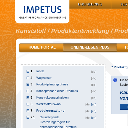
IMPETUS GROUP:
ENGINEERING
TES
Kunststoff / Produktentwicklung / Pro
HOME PORTAL
ONLINE-LESEN PLUS
T
7
Produktg
1
Inhalt
[de]
2
Wegweiser
[de]
Diese
3
Produktplanungsphase
kaufe
[de]
4
Konzeptphase eines Produkts
[de]
Kau
5
Konstruktionsprinzipien
von
[de]
6
Werkstoffauswahl
[de]
[en]
7
Produktgestaltung
[de]
[en]
7.1
Grundlegende
[de]
[en]
Gestaltungsregeln für
spritzgegossene Formteile