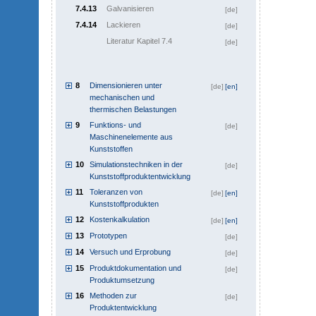
7.4.13
Galvanisieren
[de]
7.4.14
Lackieren
[de]
Literatur Kapitel 7.4
[de]
8
Dimensionieren unter
[de]
[en]
mechanischen und
thermischen Belastungen
9
Funktions- und
[de]
Maschinenelemente aus
Kunststoffen
10
Simulationstechniken in der
[de]
Kunststoffproduktentwicklung
11
Toleranzen von
[de]
[en]
Kunststoffprodukten
12
Kostenkalkulation
[de]
[en]
13
Prototypen
[de]
14
Versuch und Erprobung
[de]
15
Produktdokumentation und
[de]
Produktumsetzung
16
Methoden zur
[de]
Produktentwicklung