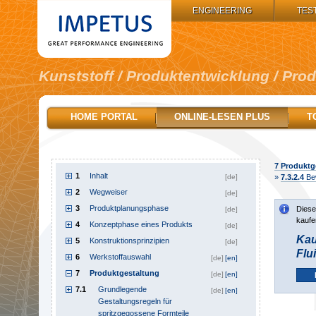
IMPETUS GROUP:
ENGINEERING
TES
Kunststoff / Produktentwicklung / Pro
HOME PORTAL
ONLINE-LESEN PLUS
T
7
Produktg
1
Inhalt
[de]
»
7.3.2.4
Bew
2
Wegweiser
[de]
3
Produktplanungsphase
Diese
[de]
kaufe
4
Konzeptphase eines Produkts
[de]
Kau
5
Konstruktionsprinzipien
[de]
Flu
6
Werkstoffauswahl
[de]
[en]
7
Produktgestaltung
[de]
[en]
7.1
Grundlegende
[de]
[en]
Gestaltungsregeln für
spritzgegossene Formteile