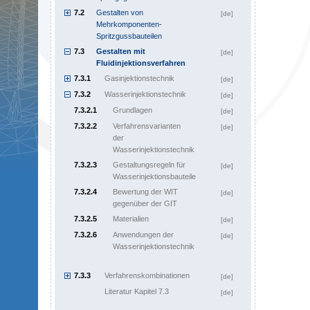
7.2
Gestalten von
[de]
Mehrkomponenten-
Spritzgussbauteilen
7.3
Gestalten mit
[de]
Fluidinjektionsverfahren
7.3.1
Gasinjektionstechnik
[de]
7.3.2
Wasserinjektionstechnik
[de]
7.3.2.1
Grundlagen
[de]
7.3.2.2
Verfahrensvarianten
[de]
der
Wasserinjektionstechnik
7.3.2.3
Gestaltungsregeln für
[de]
Wasserinjektionsbauteile
7.3.2.4
Bewertung der WIT
[de]
gegenüber der GIT
7.3.2.5
Materialien
[de]
7.3.2.6
Anwendungen der
[de]
Wasserinjektionstechnik
7.3.3
Verfahrenskombinationen
[de]
Literatur Kapitel 7.3
[de]