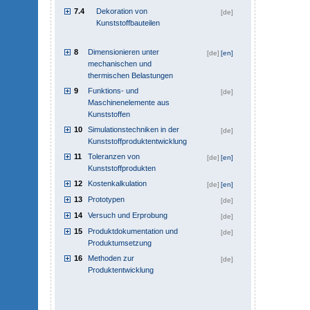
7.4
Dekoration von
[de]
Kunststoffbauteilen
8
Dimensionieren unter
[de]
[en]
mechanischen und
thermischen Belastungen
9
Funktions- und
[de]
Maschinenelemente aus
Kunststoffen
10
Simulationstechniken in der
[de]
Kunststoffproduktentwicklung
11
Toleranzen von
[de]
[en]
Kunststoffprodukten
12
Kostenkalkulation
[de]
[en]
13
Prototypen
[de]
14
Versuch und Erprobung
[de]
15
Produktdokumentation und
[de]
Produktumsetzung
16
Methoden zur
[de]
Produktentwicklung