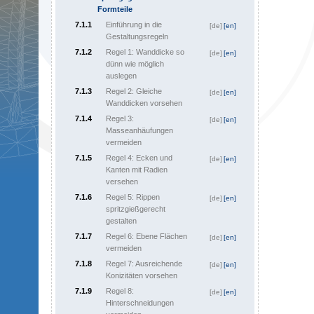
Formteile
7.1.1
Einführung in die
[de]
[en]
Gestaltungsregeln
7.1.2
Regel 1: Wanddicke so
[de]
[en]
dünn wie möglich
auslegen
7.1.3
Regel 2: Gleiche
[de]
[en]
Wanddicken vorsehen
7.1.4
Regel 3:
[de]
[en]
Masseanhäufungen
vermeiden
7.1.5
Regel 4: Ecken und
[de]
[en]
Kanten mit Radien
versehen
7.1.6
Regel 5: Rippen
[de]
[en]
spritzgießgerecht
gestalten
7.1.7
Regel 6: Ebene Flächen
[de]
[en]
vermeiden
7.1.8
Regel 7: Ausreichende
[de]
[en]
Konizitäten vorsehen
7.1.9
Regel 8:
[de]
[en]
Hinterschneidungen