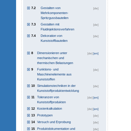
7.2
Gestalten von
[de]
Mehrkomponenten-
Spritzgussbauteilen
7.3
Gestalten mit
[de]
Fluidinjektionsverfahren
7.4
Dekoration von
[de]
Kunststoffbauteilen
8
Dimensionieren unter
[de]
[en]
mechanischen und
thermischen Belastungen
9
Funktions- und
[de]
Maschinenelemente aus
Kunststoffen
10
Simulationstechniken in der
[de]
Kunststoffproduktentwicklung
11
Toleranzen von
[de]
[en]
Kunststoffprodukten
12
Kostenkalkulation
[de]
[en]
13
Prototypen
[de]
14
Versuch und Erprobung
[de]
15
Produktdokumentation und
[de]