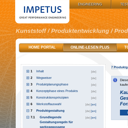
IMPETUS GROUP:
ENGINEERING
TES
Kunststoff / Produktentwicklung / Pro
HOME PORTAL
ONLINE-LESEN PLUS
T
7
Produktg
1
Inhalt
[de]
2
Wegweiser
[de]
Diese
3
Produktplanungsphase
kaufe
[de]
4
Konzeptphase eines Produkts
[de]
Kau
5
Konstruktionsprinzipien
Ges
[de]
For
6
Werkstoffauswahl
[de]
[en]
7
Produktgestaltung
[de]
[en]
7.1
Grundlegende
[de]
[en]
Gestaltungsregeln für
spritzgegossene