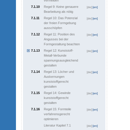
vermeiden
7.1.10
Regel 9: Keine genauere
[de]
[en]
Bearbeitung als nötig
7.1.11
Regel 10: Das Potenzial
[de]
[en]
der freien Formgebung
ausschöpfen
7.1.12
Regel 11: Position des
[de]
[en]
Angusses bei der
Formgestaltung beachten
7.1.13
Regel 12: Kunststoff-
[de]
[en]
Metall-Verbunde
spannungsausgleichend
gestalten
7.1.14
Regel 13: Löcher und
[de]
[en]
Auskernungen
kunststoffgerecht
gestalten
7.1.15
Regel 14: Gewinde
[de]
[en]
kunststoffgerecht
gestalten
7.1.16
Regel 15: Formteile
[de]
[en]
verfahrensgerecht
optimieren
Literatur Kapitel 7.1
[de]
[en]