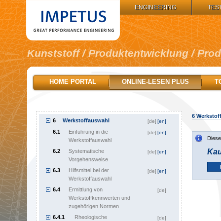
IMPETUS GROUP:
ENGINEERING
TES
Kunststoff / Produktentwicklung / Pro
1
Inhalt
[de]
2
Wegweiser
[de]
HOME PORTAL
ONLINE-LESEN PLUS
T
3
Produktplanungsphase
[de]
4
Konzeptphase eines Produkts
[de]
5
Konstruktionsprinzipien
[de]
6
Werkstof
6
Werkstoffauswahl
[de]
[en]
6.1
Einführung in die
[de]
[en]
Diese
Werkstoffauswahl
Kau
6.2
Systematische
[de]
[en]
Vorgehensweise
6.3
Hilfsmittel bei der
[de]
[en]
Werkstoffauswahl
6.4
Ermittlung von
[de]
Werkstoffkennwerten und
zugehörigen Normen
6.4.1
Rheologische
[de]