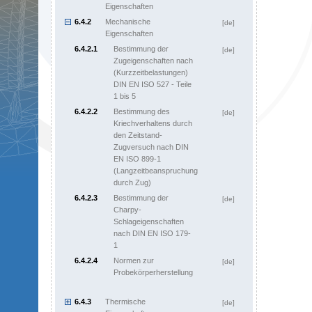
Eigenschaften
6.4.2
Mechanische
[de]
Eigenschaften
6.4.2.1
Bestimmung der
[de]
Zugeigenschaften nach
(Kurzzeitbelastungen)
DIN EN ISO 527 - Teile
1 bis 5
6.4.2.2
Bestimmung des
[de]
Kriechverhaltens durch
den Zeitstand-
Zugversuch nach DIN
EN ISO 899-1
(Langzeitbeanspruchung
durch Zug)
6.4.2.3
Bestimmung der
[de]
Charpy-
Schlageigenschaften
nach DIN EN ISO 179-
1
6.4.2.4
Normen zur
[de]
Probekörperherstellung
6.4.3
Thermische
[de]