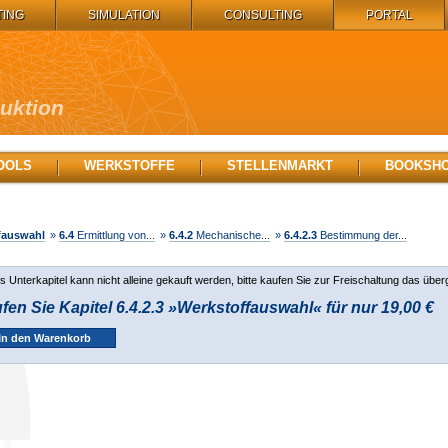
TING
SIMULATION
CONSULTING
PORTAL
duktion
OOLS
WERKSTOFFE
STELLENMARKT
BOOKSH
fauswahl
»
6.4
Ermittlung von...
»
6.4.2
Mechanische...
»
6.4.2.3
Bestimmung der...
s Unterkapitel kann nicht alleine gekauft werden, bitte kaufen Sie zur Freischaltung das über
fen Sie Kapitel 6.4.2.3 »Werkstoffauswahl« für nur 19,00 €