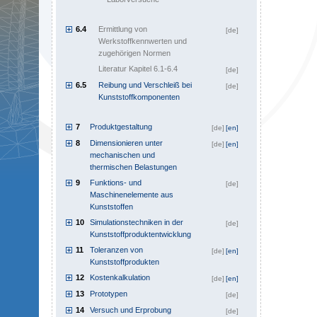
6.4
Ermittlung von
[de]
Werkstoffkennwerten und
zugehörigen Normen
Literatur Kapitel 6.1-6.4
[de]
6.5
Reibung und Verschleiß bei
[de]
Kunststoffkomponenten
7
Produktgestaltung
[de]
[en]
8
Dimensionieren unter
[de]
[en]
mechanischen und
thermischen Belastungen
9
Funktions- und
[de]
Maschinenelemente aus
Kunststoffen
10
Simulationstechniken in der
[de]
Kunststoffproduktentwicklung
11
Toleranzen von
[de]
[en]
Kunststoffprodukten
12
Kostenkalkulation
[de]
[en]
13
Prototypen
[de]
14
Versuch und Erprobung
[de]