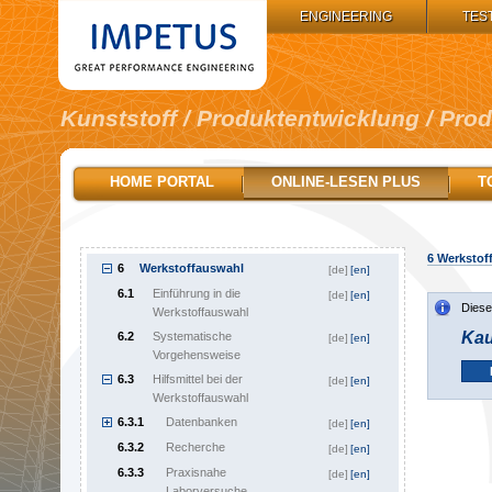
IMPETUS GROUP:
ENGINEERING
TES
Kunststoff / Produktentwicklung / Pro
1
Inhalt
[de]
2
Wegweiser
[de]
HOME PORTAL
ONLINE-LESEN PLUS
T
3
Produktplanungsphase
[de]
4
Konzeptphase eines Produkts
[de]
5
Konstruktionsprinzipien
[de]
6
Werkstof
6
Werkstoffauswahl
[de]
[en]
6.1
Einführung in die
[de]
[en]
Diese
Werkstoffauswahl
Kau
6.2
Systematische
[de]
[en]
Vorgehensweise
6.3
Hilfsmittel bei der
[de]
[en]
Werkstoffauswahl
6.3.1
Datenbanken
[de]
[en]
6.3.2
Recherche
[de]
[en]
6.3.3
Praxisnahe
[de]
[en]
Laborversuche