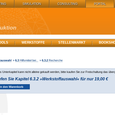
TING
SIMULATION
CONSULTING
PORTAL
duktion
OOLS
WERKSTOFFE
STELLENMARKT
BOOKSH
fauswahl
»
6.3
Hilfsmittel bei...
»
6.3.2
Recherche
s Unterkapitel kann nicht alleine gekauft werden, bitte kaufen Sie zur Freischaltung das über
fen Sie Kapitel 6.3.2 »Werkstoffauswahl« für nur 19,00 €