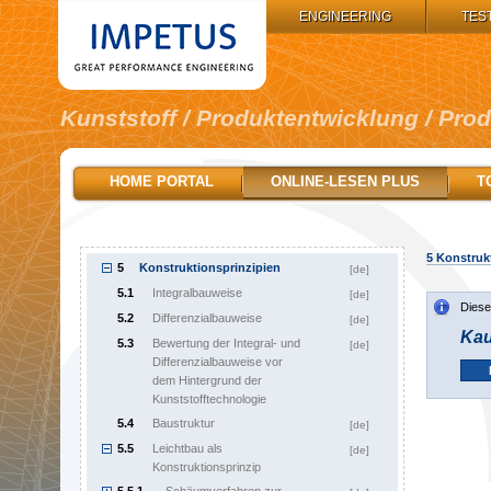
IMPETUS GROUP:
ENGINEERING
TES
Kunststoff / Produktentwicklung / Pro
1
Inhalt
[de]
HOME PORTAL
ONLINE-LESEN PLUS
T
2
Wegweiser
[de]
3
Produktplanungsphase
[de]
4
Konzeptphase eines Produkts
[de]
5
Konstrukt
5
Konstruktionsprinzipien
[de]
5.1
Integralbauweise
[de]
Diese
5.2
Differenzialbauweise
[de]
Kau
5.3
Bewertung der Integral- und
[de]
Differenzialbauweise vor
dem Hintergrund der
Kunststofftechnologie
5.4
Baustruktur
[de]
5.5
Leichtbau als
[de]
Konstruktionsprinzip