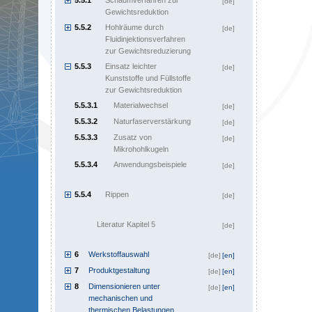
5.5.1
Schäumverfahren zur
[de]
Gewichtsreduktion
5.5.2
Hohlräume durch
[de]
Fluidinjektionsverfahren
zur Gewichtsreduzierung
5.5.3
Einsatz leichter
[de]
Kunststoffe und Füllstoffe
zur Gewichtsreduktion
5.5.3.1
Materialwechsel
[de]
5.5.3.2
Naturfaserverstärkung
[de]
5.5.3.3
Zusatz von
[de]
Mikrohohlkugeln
5.5.3.4
Anwendungsbeispiele
[de]
5.5.4
Rippen
[de]
Literatur Kapitel 5
[de]
6
Werkstoffauswahl
[de]
[en]
7
Produktgestaltung
[de]
[en]
8
Dimensionieren unter
[de]
[en]
mechanischen und
thermischen Belastungen