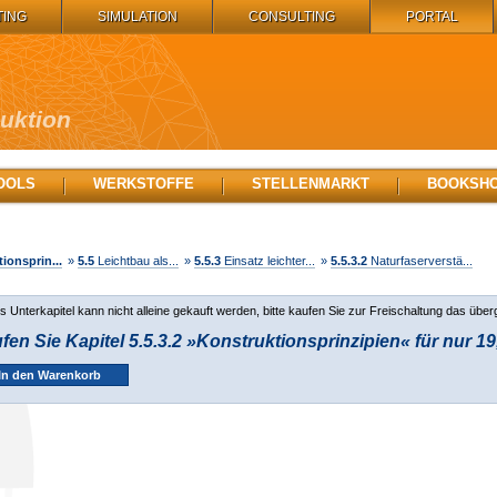
TING
SIMULATION
CONSULTING
PORTAL
duktion
OOLS
WERKSTOFFE
STELLENMARKT
BOOKSH
ionsprin...
»
5.5
Leichtbau als...
»
5.5.3
Einsatz leichter...
»
5.5.3.2
Naturfaserverstä...
s Unterkapitel kann nicht alleine gekauft werden, bitte kaufen Sie zur Freischaltung das über
fen Sie Kapitel 5.5.3.2 »Konstruktionsprinzipien« für nur 19