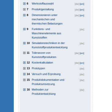
6
Werkstoffauswahl
[de]
[en]
7
Produktgestaltung
[de]
[en]
8
Dimensionieren unter
[de]
[en]
mechanischen und
thermischen Belastungen
9
Funktions- und
[de]
Maschinenelemente aus
Kunststoffen
10
Simulationstechniken in der
[de]
Kunststoffproduktentwicklung
11
Toleranzen von
[de]
[en]
Kunststoffprodukten
12
Kostenkalkulation
[de]
[en]
13
Prototypen
[de]
14
Versuch und Erprobung
[de]
15
Produktdokumentation und
[de]
Produktumsetzung
16
Methoden zur
[de]
Produktentwicklung