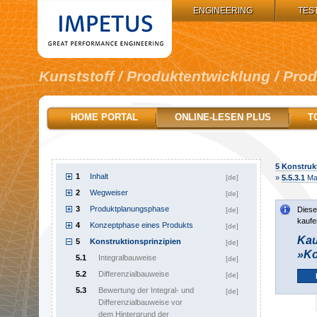
IMPETUS GROUP:
ENGINEERING
TES
Kunststoff / Produktentwicklung / Pro
HOME PORTAL
ONLINE-LESEN PLUS
T
5
Konstrukt
1
Inhalt
[de]
»
5.5.3.1
Mat
2
Wegweiser
[de]
3
Produktplanungsphase
Diese
[de]
kaufe
4
Konzeptphase eines Produkts
[de]
Kau
5
Konstruktionsprinzipien
[de]
»Ko
5.1
Integralbauweise
[de]
5.2
Differenzialbauweise
[de]
5.3
Bewertung der Integral- und
[de]
Differenzialbauweise vor
dem Hintergrund der