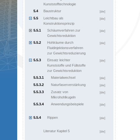
Kunststofftechnologie
5.4
Baustruktur
[de]
5.5
Leichtbau als
[de]
Konstruktionsprinzip
5.5.1
Schäumverfahren zur
[de]
Gewichtsreduktion
5.5.2
Hohlräume durch
[de]
Fluidinjektionsverfahren
zur Gewichtsreduzierung
5.5.3
Einsatz leichter
[de]
Kunststoffe und Füllstoffe
zur Gewichtsreduktion
5.5.3.1
Materialwechsel
[de]
5.5.3.2
Naturfaserverstärkung
[de]
5.5.3.3
Zusatz von
[de]
Mikrohohlkugeln
5.5.3.4
Anwendungsbeispiele
[de]
5.5.4
Rippen
[de]
Literatur Kapitel 5
[de]