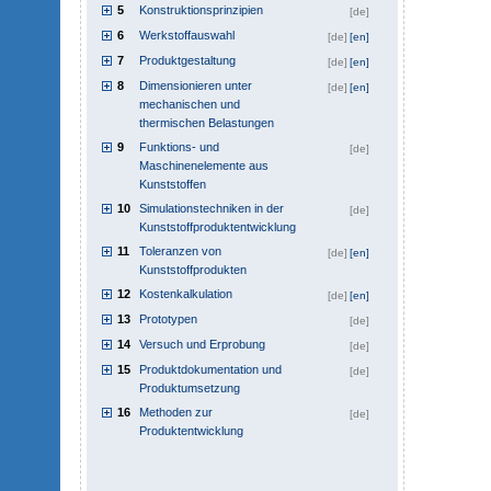
5
Konstruktionsprinzipien
[de]
6
Werkstoffauswahl
[de]
[en]
7
Produktgestaltung
[de]
[en]
8
Dimensionieren unter
[de]
[en]
mechanischen und
thermischen Belastungen
9
Funktions- und
[de]
Maschinenelemente aus
Kunststoffen
10
Simulationstechniken in der
[de]
Kunststoffproduktentwicklung
11
Toleranzen von
[de]
[en]
Kunststoffprodukten
12
Kostenkalkulation
[de]
[en]
13
Prototypen
[de]
14
Versuch und Erprobung
[de]
15
Produktdokumentation und
[de]
Produktumsetzung
16
Methoden zur
[de]
Produktentwicklung