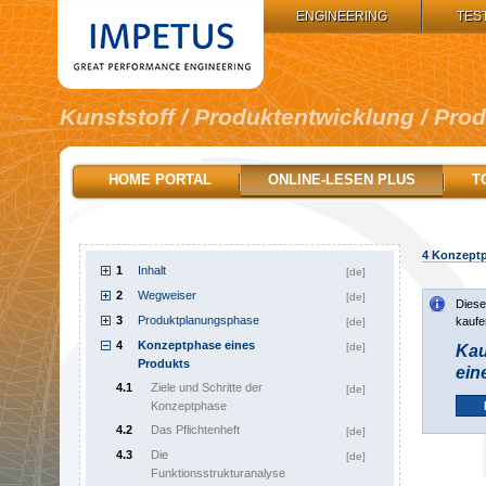
IMPETUS GROUP:
ENGINEERING
TES
Kunststoff / Produktentwicklung / Pro
HOME PORTAL
ONLINE-LESEN PLUS
T
4
Konzeptp
1
Inhalt
[de]
2
Wegweiser
[de]
Diese
3
Produktplanungsphase
kaufe
[de]
4
Konzeptphase eines
[de]
Kau
Produkts
ein
4.1
Ziele und Schritte der
[de]
Konzeptphase
4.2
Das Pflichtenheft
[de]
4.3
Die
[de]
Funktionsstrukturanalyse