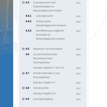
4.4
Lösungssuche und
[de]
Dokumentation im
Morphologischen Kasten
4.4.1
Lösungssuche
[de]
4.4.2
Aufbau eines
[de]
Morphologischen Kastens
4.4.3
Identifizierung möglicher
[de]
Konzepte im
Morphologischen Kasten
4.5
Bewerten von Konzepten
[de]
4.6
Zusammenfassende
[de]
Beurteilung einer
Konzeptphase
Literatur Kapitel 4.1 bis 4.6
[de]
4.7
Kreativmethoden in der
[de]
Konzeptphase
Literatur Kapitel 4.7
[de]
4.8
Schutzrechte
[de]
Literatur Kapitel 4.8
[de]
4.9
Lösungskataloge
[de]