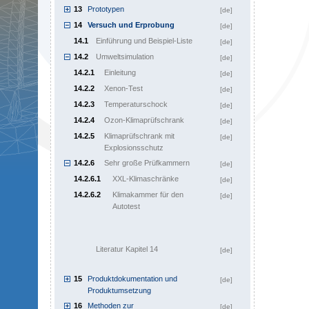
13
Prototypen
[de]
14
Versuch und Erprobung
[de]
14.1
Einführung und Beispiel-Liste
[de]
14.2
Umweltsimulation
[de]
14.2.1
Einleitung
[de]
14.2.2
Xenon-Test
[de]
14.2.3
Temperaturschock
[de]
14.2.4
Ozon-Klimaprüfschrank
[de]
14.2.5
Klimaprüfschrank mit
[de]
Explosionsschutz
14.2.6
Sehr große Prüfkammern
[de]
14.2.6.1
XXL-Klimaschränke
[de]
14.2.6.2
Klimakammer für den
[de]
Autotest
Literatur Kapitel 14
[de]
15
Produktdokumentation und
[de]
Produktumsetzung
16
Methoden zur
[de]