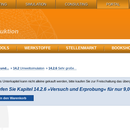
TING
SIMULATION
CONSULTING
PORTAL
duktion
OOLS
WERKSTOFFE
STELLENMARKT
BOOKSH
und...
»
14.2
Umweltsimulation
»
14.2.6
Sehr große...
s Unterkapitel kann nicht alleine gekauft werden, bitte kaufen Sie zur Freischaltung das über
fen Sie Kapitel 14.2.6 »Versuch und Erprobung« für nur 9,0