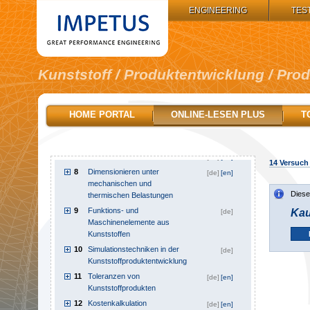
IMPETUS GROUP:
ENGINEERING
TES
1
Inhalt
[de]
Kunststoff / Produktentwicklung / Pro
2
Wegweiser
[de]
3
Produktplanungsphase
[de]
4
Konzeptphase eines Produkts
[de]
HOME PORTAL
ONLINE-LESEN PLUS
T
5
Konstruktionsprinzipien
[de]
6
Werkstoffauswahl
[de]
[en]
7
Produktgestaltung
[de]
[en]
14
Versuch 
8
Dimensionieren unter
[de]
[en]
mechanischen und
Diese
thermischen Belastungen
9
Funktions- und
Kau
[de]
Maschinenelemente aus
Kunststoffen
10
Simulationstechniken in der
[de]
Kunststoffproduktentwicklung
11
Toleranzen von
[de]
[en]
Kunststoffprodukten
12
Kostenkalkulation
[de]
[en]