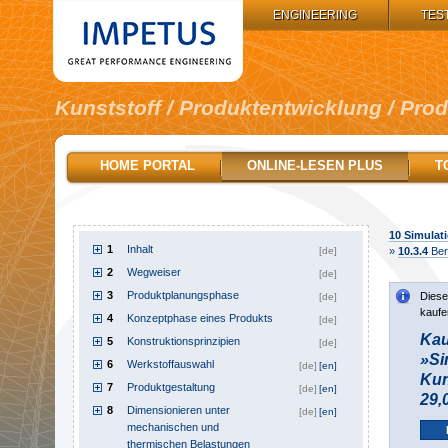
IMPETUS GROUP:
ENGINEERING
TES
Kunststoff / Produktentwicklung / Pro
HOME PORTAL
ONLINE-LESEN PLUS
T
10
Simulati
1
Inhalt
[de]
»
10.3.4
Ber
2
Wegweiser
[de]
3
Produktplanungsphase
Diese
[de]
kaufe
4
Konzeptphase eines Produkts
[de]
Kau
5
Konstruktionsprinzipien
[de]
»Si
6
Werkstoffauswahl
[de]
[en]
Kun
7
Produktgestaltung
[de]
[en]
29,
8
Dimensionieren unter
[de]
[en]
mechanischen und
thermischen Belastungen