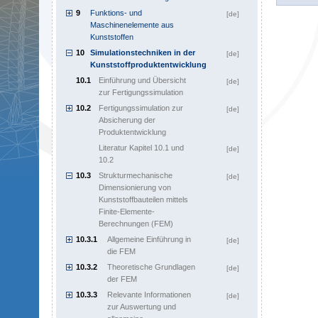
9
Funktions- und
[de]
Maschinenelemente aus
Kunststoffen
10
Simulationstechniken in der
[de]
Kunststoffproduktentwicklung
10.1
Einführung und Übersicht
[de]
zur Fertigungssimulation
10.2
Fertigungssimulation zur
[de]
Absicherung der
Produktentwicklung
Literatur Kapitel 10.1 und
[de]
10.2
10.3
Strukturmechanische
[de]
Dimensionierung von
Kunststoffbauteilen mittels
Finite-Elemente-
Berechnungen (FEM)
10.3.1
Allgemeine Einführung in
[de]
die FEM
10.3.2
Theoretische Grundlagen
[de]
der FEM
10.3.3
Relevante Informationen
[de]
zur Auswertung und