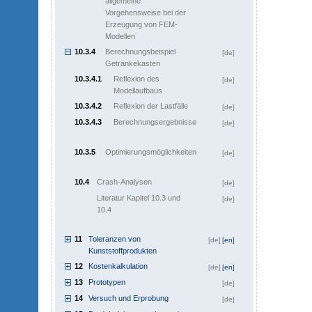
allgemeine
Vorgehensweise bei der
Erzeugung von FEM-
Modellen
10.3.4
Berechnungsbeispiel
[de]
Getränkekasten
10.3.4.1
Reflexion des
[de]
Modellaufbaus
10.3.4.2
Reflexion der Lastfälle
[de]
10.3.4.3
Berechnungsergebnisse
[de]
10.3.5
Optimierungsmöglichkeiten
[de]
10.4
Crash-Analysen
[de]
Literatur Kapitel 10.3 und
[de]
10.4
11
Toleranzen von
[de]
[en]
Kunststoffprodukten
12
Kostenkalkulation
[de]
[en]
13
Prototypen
[de]
14
Versuch und Erprobung
[de]