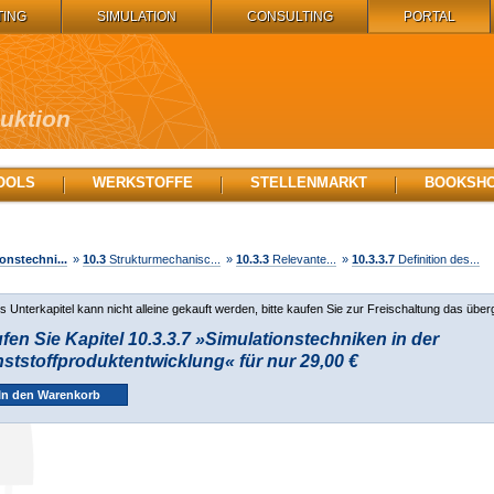
TING
SIMULATION
CONSULTING
PORTAL
duktion
OOLS
WERKSTOFFE
STELLENMARKT
BOOKSH
onstechni...
»
10.3
Strukturmechanisc...
»
10.3.3
Relevante...
»
10.3.3.7
Definition des...
s Unterkapitel kann nicht alleine gekauft werden, bitte kaufen Sie zur Freischaltung das über
fen Sie Kapitel 10.3.3.7 »Simulationstechniken in der
ststoffproduktentwicklung« für nur 29,00 €