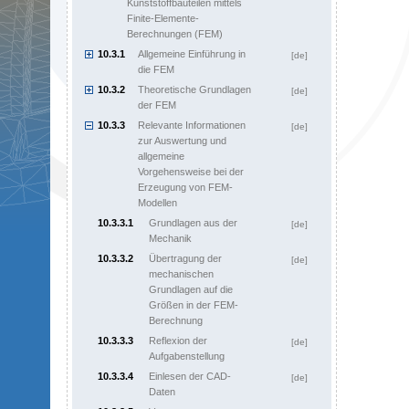
Kunststoffbauteilen mittels
Finite-Elemente-
Berechnungen (FEM)
10.3.1
Allgemeine Einführung in
[de]
die FEM
10.3.2
Theoretische Grundlagen
[de]
der FEM
10.3.3
Relevante Informationen
[de]
zur Auswertung und
allgemeine
Vorgehensweise bei der
Erzeugung von FEM-
Modellen
10.3.3.1
Grundlagen aus der
[de]
Mechanik
10.3.3.2
Übertragung der
[de]
mechanischen
Grundlagen auf die
Größen in der FEM-
Berechnung
10.3.3.3
Reflexion der
[de]
Aufgabenstellung
10.3.3.4
Einlesen der CAD-
[de]
Daten