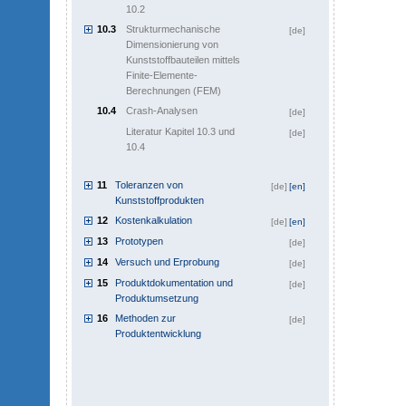
10.2
10.3
Strukturmechanische
[de]
Dimensionierung von
Kunststoffbauteilen mittels
Finite-Elemente-
Berechnungen (FEM)
10.4
Crash-Analysen
[de]
Literatur Kapitel 10.3 und
[de]
10.4
11
Toleranzen von
[de]
[en]
Kunststoffprodukten
12
Kostenkalkulation
[de]
[en]
13
Prototypen
[de]
14
Versuch und Erprobung
[de]
15
Produktdokumentation und
[de]
Produktumsetzung
16
Methoden zur
[de]
Produktentwicklung