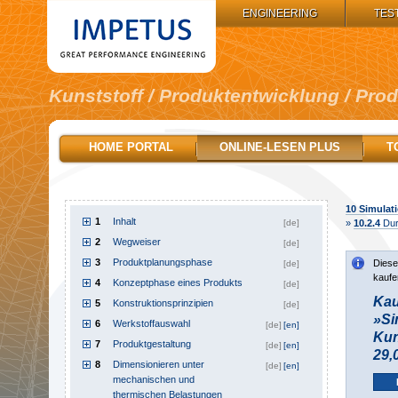
IMPETUS GROUP:
ENGINEERING
TES
Kunststoff / Produktentwicklung / Pro
HOME PORTAL
ONLINE-LESEN PLUS
T
10
Simulati
1
Inhalt
[de]
»
10.2.4
Dur
2
Wegweiser
[de]
3
Produktplanungsphase
Diese
[de]
kaufe
4
Konzeptphase eines Produkts
[de]
Kau
5
Konstruktionsprinzipien
[de]
»Si
6
Werkstoffauswahl
[de]
[en]
Kun
7
Produktgestaltung
[de]
[en]
29,
8
Dimensionieren unter
[de]
[en]
mechanischen und
thermischen Belastungen