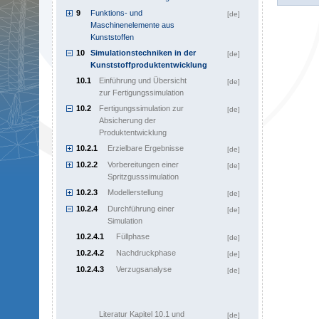
9
Funktions- und
[de]
Maschinenelemente aus
Kunststoffen
10
Simulationstechniken in der
[de]
Kunststoffproduktentwicklung
10.1
Einführung und Übersicht
[de]
zur Fertigungssimulation
10.2
Fertigungssimulation zur
[de]
Absicherung der
Produktentwicklung
10.2.1
Erzielbare Ergebnisse
[de]
10.2.2
Vorbereitungen einer
[de]
Spritzgusssimulation
10.2.3
Modellerstellung
[de]
10.2.4
Durchführung einer
[de]
Simulation
10.2.4.1
Füllphase
[de]
10.2.4.2
Nachdruckphase
[de]
10.2.4.3
Verzugsanalyse
[de]
Literatur Kapitel 10.1 und
[de]