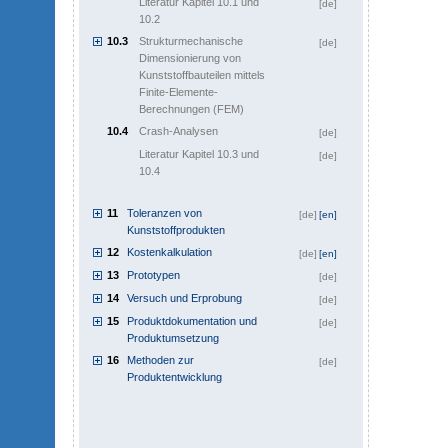
Literatur Kapitel 10.1 und
[de]
10.2
10.3
Strukturmechanische
[de]
Dimensionierung von
Kunststoffbauteilen mittels
Finite-Elemente-
Berechnungen (FEM)
10.4
Crash-Analysen
[de]
Literatur Kapitel 10.3 und
[de]
10.4
11
Toleranzen von
[de]
[en]
Kunststoffprodukten
12
Kostenkalkulation
[de]
[en]
13
Prototypen
[de]
14
Versuch und Erprobung
[de]
15
Produktdokumentation und
[de]
Produktumsetzung
16
Methoden zur
[de]
Produktentwicklung