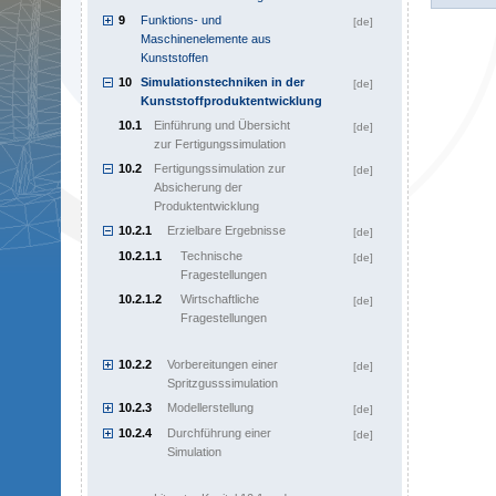
9
Funktions- und
[de]
Maschinenelemente aus
Kunststoffen
10
Simulationstechniken in der
[de]
Kunststoffproduktentwicklung
10.1
Einführung und Übersicht
[de]
zur Fertigungssimulation
10.2
Fertigungssimulation zur
[de]
Absicherung der
Produktentwicklung
10.2.1
Erzielbare Ergebnisse
[de]
10.2.1.1
Technische
[de]
Fragestellungen
10.2.1.2
Wirtschaftliche
[de]
Fragestellungen
10.2.2
Vorbereitungen einer
[de]
Spritzgusssimulation
10.2.3
Modellerstellung
[de]
10.2.4
Durchführung einer
[de]
Simulation