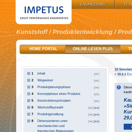
IMPETUS GROUP:
ENGINEERING
TES
Kunststoff / Produktentwicklung / Pro
HOME PORTAL
ONLINE-LESEN PLUS
T
10
Simulati
1
Inhalt
[de]
»
10.2.1
Erzi
2
Wegweiser
[de]
3
Produktplanungsphase
Diese
[de]
kaufe
4
Konzeptphase eines Produkts
[de]
Kau
5
Konstruktionsprinzipien
[de]
»Si
6
Werkstoffauswahl
[de]
[en]
Kun
7
Produktgestaltung
[de]
[en]
29,
8
Dimensionieren unter
[de]
[en]
mechanischen und
thermischen Belastungen