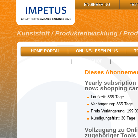
IMPETUS GROUP:
ENGINEERING
TES
Kunststoff / Produktentwicklung / Pro
HOME PORTAL
ONLINE-LESEN PLUS
T
STELLENMARKT
BOOKSHOP
Dieses Abonnement
Yearly subsription 
now: shopping card
Laufzeit: 365 Tage
Verlängerung: 365 Tage
Preis Verlängerung: 199,0
Kündigungsfrist: 30 Tage
Vollzugang zu Onli
zugehöriger Tools