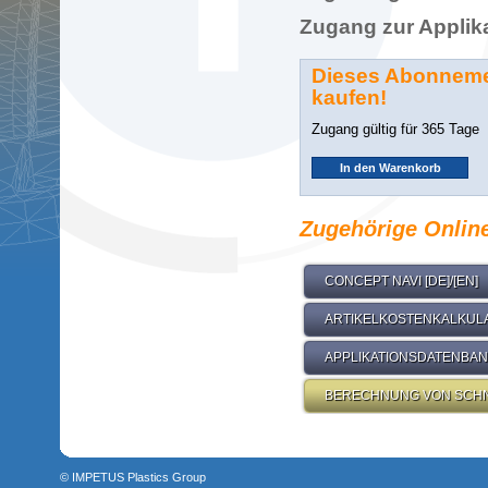
Zugang zur Applik
Dieses Abonnement
kaufen!
Zugang gültig für 365 Tage
Zugehörige Onlin
CONCEPT NAVI [DE]/[EN]
ARTIKELKOSTENKALKULAT
APPLIKATIONSDATENBANK
BERECHNUNG VON SCHN
© IMPETUS Plastics Group